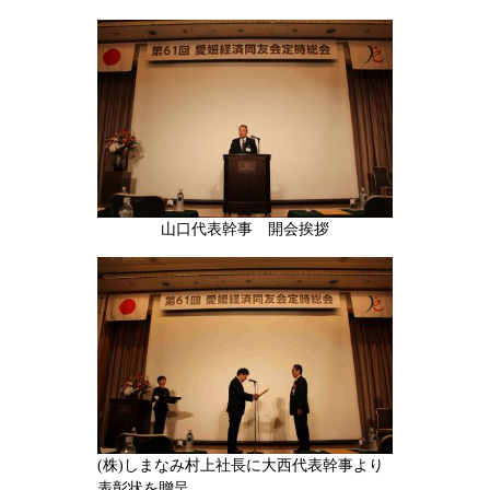
山口代表幹事 開会挨拶
(株)しまなみ村上社長に大西代表幹事より
表彰状を贈呈